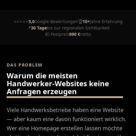
⭐⭐⭐⭐⭐
5,0
Google-Bewertungen
🏆
10+
Jahre Erfahrung
📍
30 Tage
bis zur regionalen Sichtbarkeit
💶 Festpreis
990 €
netto
DAS PROBLEM
Warum die meisten
Handwerker-Websites keine
Anfragen erzeugen
Viele Handwerksbetriebe haben eine Website
— aber kaum eine davon funktioniert wirklich.
Wer eine Homepage erstellen lassen möchte