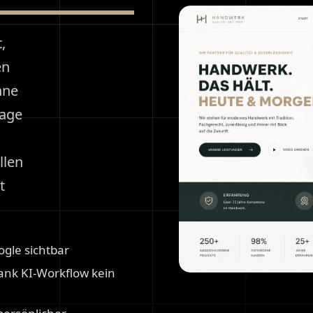
,
en
hne
page
llen
t
ogle sichtbar
dank KI-Workflow kein