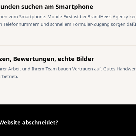
Kunden suchen am Smartphone
men vom Smartphone. Mobile-First ist bei BrandHeiss Agency ke
ren Telefonnummern und schnellem Formular-Zugang sorgen dafü
en, Bewertungen, echte Bilder
hrer Arbeit und Ihrem Team bauen Vertrauen auf. Gutes Handwe
erbetrieb.
 Website abschneidet?