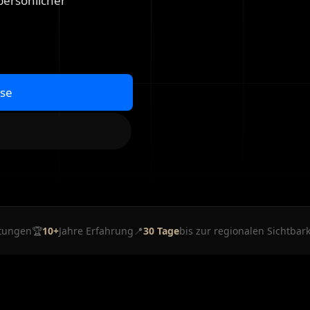
ersönlicher
yse
tungen
🏆
10+
Jahre Erfahrung
📍
30 Tage
bis zur regionalen Sichtbark