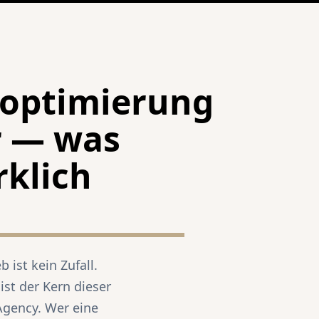
optimierung
r — was
rklich
 ist kein Zufall.
st der Kern dieser
Agency. Wer eine