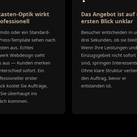
asten-Optik wirkt
Das Angebot ist auf
ofessionell
ersten Blick unklar
imdo oder ein Standard-
Besucher entscheiden in u
ress-Template sehen nach
drei Sekunden, ob sie blei
sten aus. Echtes
Wenn Ihre Leistungen und
erk Webdesign sieht
Einzugsgebiet nicht sofort 
s aus — Kunden merken
sind, springen Interessent
terschied sofort. Ein
Ohne klare Struktur verlie
essioneller erster
den Auftrag, bevor er
ck kostet Sie Aufträge,
entstanden ist.
Sie überhaupt ins
äch kommen.