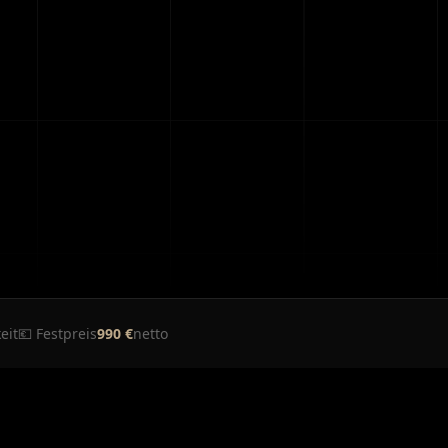
eit
💶 Festpreis
990 €
netto