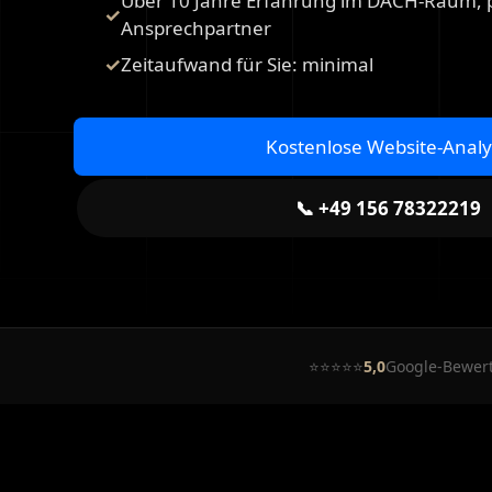
Über 10 Jahre Erfahrung im DACH-Raum, p
Ansprechpartner
Zeitaufwand für Sie: minimal
Kostenlose Website-Anal
📞 +49 156 78322219
⭐⭐⭐⭐⭐
5,0
Google-Bewer