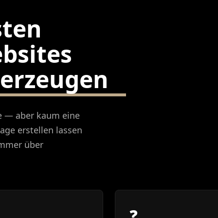
sten
bsites
 erzeugen
e — aber kaum eine
age erstellen lassen
 immer über
❓