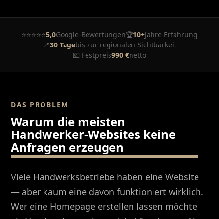
⭐⭐⭐⭐⭐
5,0
Google-Bewertungen
🏆
10+
Jahre Erfahrung
📍
30 Tage
bis zur regionalen Sichtbarkeit
💶 Festpreis
990 €
netto
DAS PROBLEM
Warum die meisten
Handwerker-Websites keine
Anfragen erzeugen
Viele Handwerksbetriebe haben eine Website
— aber kaum eine davon funktioniert wirklich.
Wer eine Homepage erstellen lassen möchte